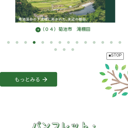
（０４）菊池市 滝棚田
■STOP
もっとみる