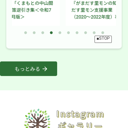
山間
『がまだす里モンの知恵袋 ～がま
未来
和7
だす里モン支援事業 令和2～4年度
地域
（2020～2022年度）事例集～』
年（
■STOP
もっとみる