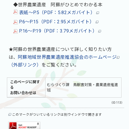
◆世界農業遺産 阿蘇がひとめでわかる本
表紙～P.5（PDF：5.82メガバイト）
P.6～P.15（PDF：2.95メガバイト）
P.16～P.19（PDF：3.79メガバイト）
★阿蘇の世界農業遺産について詳しく知りたい方
は、
阿蘇地域世界農業遺産推進協会のホームページ
（外部リンク）
をご覧ください。
このページに関す
むらづくり課 鳥獣害対策・農業遺産推進
る
班
お問い合わせは
（ID:113）
このマークがついているリンクは別ウインドウで開きます