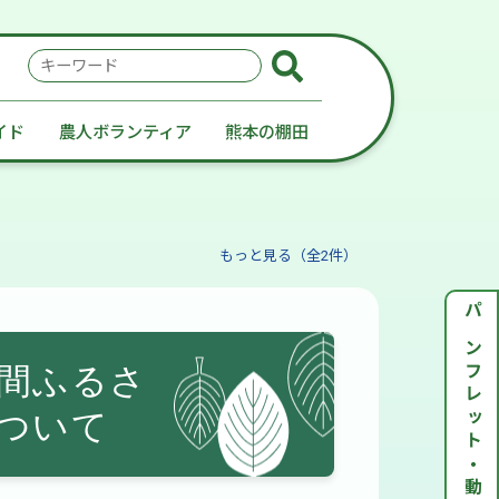
検
索
キ
イド
農人ボランティア
熊本の棚田
ー
ワ
ー
ド
もっと見る（全2件）
パンフレット・動画紹介
間ふるさ
ついて